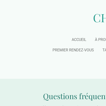
Passer
au
CH
contenu
principal
ACCUEIL
À PRO
PREMIER RENDEZ-VOUS
T
Questions fréquen