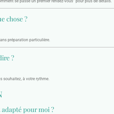
mment se passe un premier rendez-vous” pour plus de détails.
ue chose ?
ans préparation particulière.
dire ?
s souhaitez, à votre rythme.
N
t adapté pour moi ?